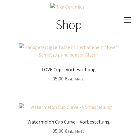
Zur
Zum
Navigation
Inhalt
Shop
springen
springen
Shop
Kurse / Workshops
About
LOVE Cup – Vorbestellung
Galerie
35,00
€
inkl. MwSt.
Newsletter
Warenkorb
Watermelon Cup Curve – Vorbestellung
35,00
€
inkl. MwSt.