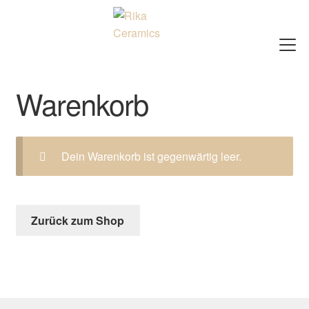
Zur
Zum
Navigation
Inhalt
springen
springen
Shop
Warenkorb
Kurse / Workshops
About
Dein Warenkorb ist gegenwärtig leer.
Galerie
Newsletter
Zurück zum Shop
Warenkorb