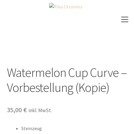
Zur
Zum
Navigation
Inhalt
springen
springen
Shop
Kurse / Workshops
About
Watermelon Cup Curve –
Galerie
Vorbestellung (Kopie)
Newsletter
Warenkorb
35,00
€
inkl. MwSt.
Steinzeug